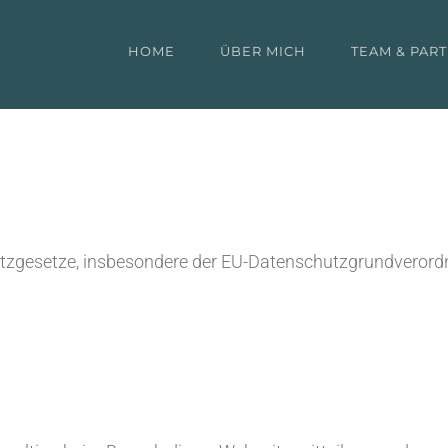
HOME
ÜBER MICH
TEAM & PAR
utzgesetze, insbesondere der EU-Datenschutzgrundverord